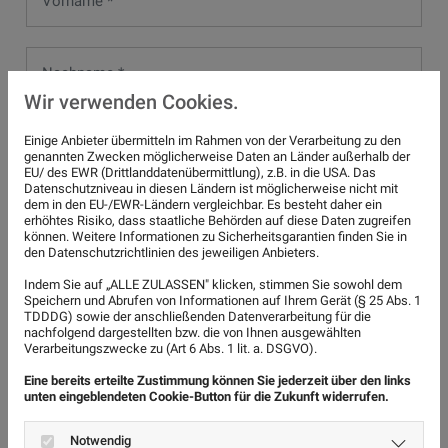
Wir verwenden Cookies.
Einige Anbieter übermitteln im Rahmen von der Verarbeitung zu den
genannten Zwecken möglicherweise Daten an Länder außerhalb der
EU/ des EWR (Drittlanddatenübermittlung), z.B. in die USA. Das
Datenschutzniveau in diesen Ländern ist möglicherweise nicht mit
dem in den EU-/EWR-Ländern vergleichbar. Es besteht daher ein
erhöhtes Risiko, dass staatliche Behörden auf diese Daten zugreifen
können. Weitere Informationen zu Sicherheitsgarantien finden Sie in
den Datenschutzrichtlinien des jeweiligen Anbieters.
Wofür interessieren Sie sich?
Indem Sie auf „ALLE ZULASSEN" klicken, stimmen Sie sowohl dem
Speichern und Abrufen von Informationen auf Ihrem Gerät (§ 25 Abs. 1
Innenausbau
TDDDG) sowie der anschließenden Datenverarbeitung für die
nachfolgend dargestellten bzw. die von Ihnen ausgewählten
Verarbeitungszwecke zu (Art 6 Abs. 1 lit. a. DSGVO).
Renovierungsarbeiten
Eine bereits erteilte Zustimmung können Sie jederzeit über den links
unten eingeblendeten Cookie-Button für die Zukunft widerrufen.
Fenster & Rollläden
Notwendig