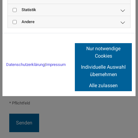
Türen & Garagentore
Statistik
Fassadensanierungen
Andere
Nur notwendige
Cookies
Datenschutzerklärung
|
Impressum
Individuelle Auswahl
Ich habe die Datenschutzerklärung zur Kenntnis
übernehmen
genommen und stimme der Verarbeitung meiner
Alle zulassen
Daten zu. *
* Pflichtfeld