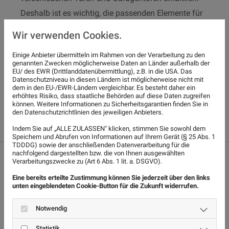
Deshalb ist es wichtig, die passenden Elemente für
Ihr Objekt zu finden. Gemeinsam setzen wir uns in
Wir verwenden Cookies.
einem persönlichen Beratungsgespräch zusammen
Einige Anbieter übermitteln im Rahmen von der Verarbeitung zu den
und gehen dabei auf Ihre individuellen Bedürfnisse
genannten Zwecken möglicherweise Daten an Länder außerhalb der
EU/ des EWR (Drittlanddatenübermittlung), z.B. in die USA. Das
ein.
Datenschutzniveau in diesen Ländern ist möglicherweise nicht mit
dem in den EU-/EWR-Ländern vergleichbar. Es besteht daher ein
erhöhtes Risiko, dass staatliche Behörden auf diese Daten zugreifen
können. Weitere Informationen zu Sicherheitsgarantien finden Sie in
Kontakt aufnehmen
den Datenschutzrichtlinien des jeweiligen Anbieters.
Indem Sie auf „ALLE ZULASSEN" klicken, stimmen Sie sowohl dem
Speichern und Abrufen von Informationen auf Ihrem Gerät (§ 25 Abs. 1
TDDDG) sowie der anschließenden Datenverarbeitung für die
nachfolgend dargestellten bzw. die von Ihnen ausgewählten
Verarbeitungszwecke zu (Art 6 Abs. 1 lit. a. DSGVO).
Material
Eine bereits erteilte Zustimmung können Sie jederzeit über den links
unten eingeblendeten Cookie-Button für die Zukunft widerrufen.
Notwendig
Türen und Garagentore sind in verschiedenen
Statistik