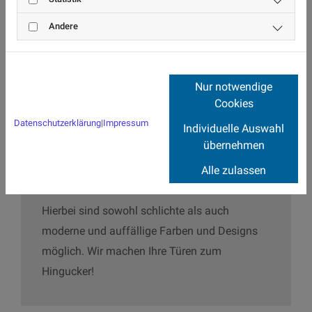
Materialien wie beispielsweise Kunststoff,
Andere
Holz und Aluminium erhältlich. Wir nennen
Ihnen alle Vor- und Nachteile und finden das
geeignete Material.
Nur notwendige
Cookies
Datenschutzerklärung
|
Impressum
Individuelle Auswahl
übernehmen
Farbe und Design
Alle zulassen
Hierbei sind sowohl schlichte als auch
moderne und auffällige Farben und Designs
möglich. Wir machen Ihre Türen zum
Hingucker!